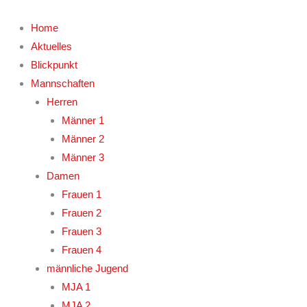
Zum
Inhalt
Home
springen
Aktuelles
Blickpunkt
Mannschaften
Herren
Männer 1
Männer 2
Männer 3
Damen
Frauen 1
Frauen 2
Frauen 3
Frauen 4
männliche Jugend
MJA 1
MJA 2