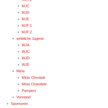
MJC
MJD
MJE
MJF 1
MJF 2
weibliche Jugend
WJA
WJC
WJD
WJE
Minis
Minis Ohrstedt
Minis Ostenfeld
Pampers
Vorstand
Sponsoren