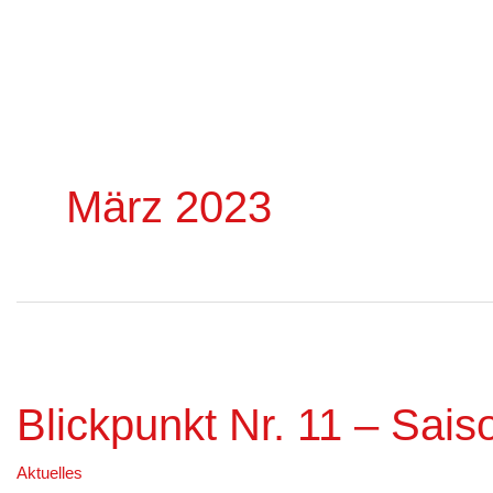
März 2023
Blickpunkt
Nr.
Blickpunkt Nr. 11 – Sais
11
–
Aktuelles
Saison