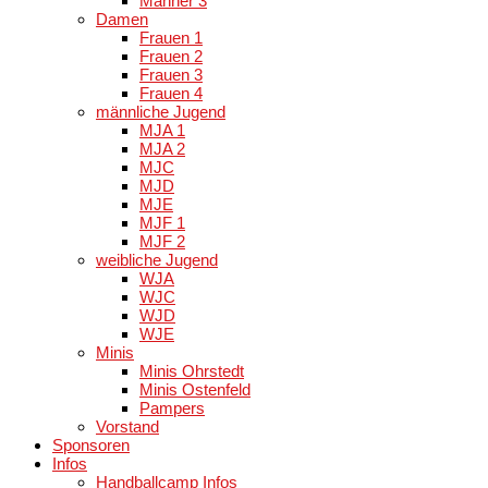
Männer 3
Damen
Frauen 1
Frauen 2
Frauen 3
Frauen 4
männliche Jugend
MJA 1
MJA 2
MJC
MJD
MJE
MJF 1
MJF 2
weibliche Jugend
WJA
WJC
WJD
WJE
Minis
Minis Ohrstedt
Minis Ostenfeld
Pampers
Vorstand
Sponsoren
Infos
Handballcamp Infos