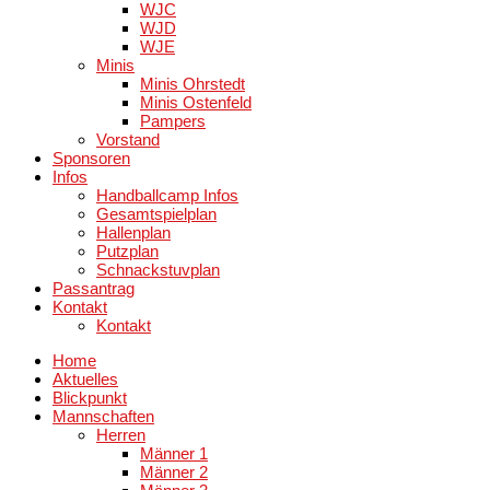
WJC
WJD
WJE
Minis
Minis Ohrstedt
Minis Ostenfeld
Pampers
Vorstand
Sponsoren
Infos
Handballcamp Infos
Gesamtspielplan
Hallenplan
Putzplan
Schnackstuvplan
Passantrag
Kontakt
Kontakt
Home
Aktuelles
Blickpunkt
Mannschaften
Herren
Männer 1
Männer 2