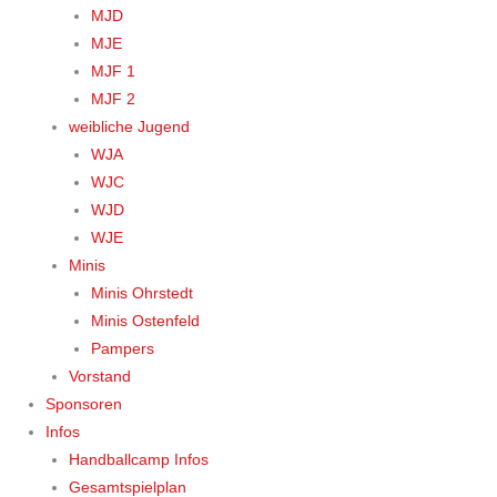
MJD
MJE
MJF 1
MJF 2
weibliche Jugend
WJA
WJC
WJD
WJE
Minis
Minis Ohrstedt
Minis Ostenfeld
Pampers
Vorstand
Sponsoren
Infos
Handballcamp Infos
Gesamtspielplan