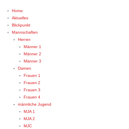
Zum
Inhalt
Home
springen
Aktuelles
Blickpunkt
Mannschaften
Herren
Männer 1
Männer 2
Männer 3
Damen
Frauen 1
Frauen 2
Frauen 3
Frauen 4
männliche Jugend
MJA 1
MJA 2
MJC