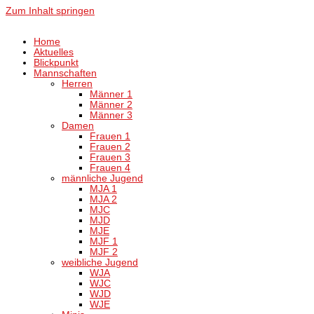
Zum Inhalt springen
Home
Aktuelles
Blickpunkt
Mannschaften
Herren
Männer 1
Männer 2
Männer 3
Damen
Frauen 1
Frauen 2
Frauen 3
Frauen 4
männliche Jugend
MJA 1
MJA 2
MJC
MJD
MJE
MJF 1
MJF 2
weibliche Jugend
WJA
WJC
WJD
WJE