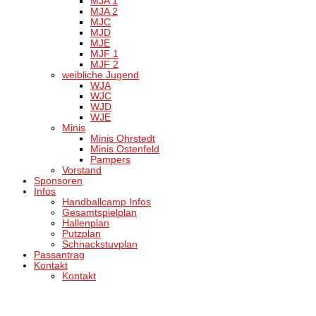
MJA 1
MJA 2
MJC
MJD
MJE
MJF 1
MJF 2
weibliche Jugend
WJA
WJC
WJD
WJE
Minis
Minis Ohrstedt
Minis Ostenfeld
Pampers
Vorstand
Sponsoren
Infos
Handballcamp Infos
Gesamtspielplan
Hallenplan
Putzplan
Schnackstuvplan
Passantrag
Kontakt
Kontakt