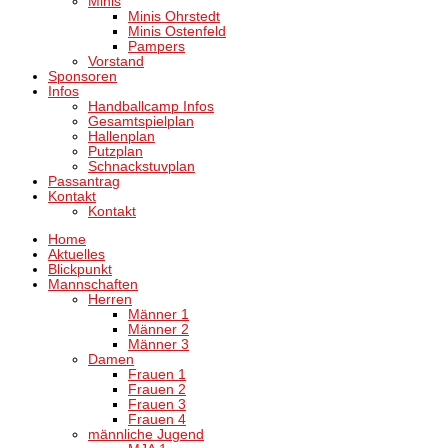
Minis
Minis Ohrstedt
Minis Ostenfeld
Pampers
Vorstand
Sponsoren
Infos
Handballcamp Infos
Gesamtspielplan
Hallenplan
Putzplan
Schnackstuvplan
Passantrag
Kontakt
Kontakt
Home
Aktuelles
Blickpunkt
Mannschaften
Herren
Männer 1
Männer 2
Männer 3
Damen
Frauen 1
Frauen 2
Frauen 3
Frauen 4
männliche Jugend