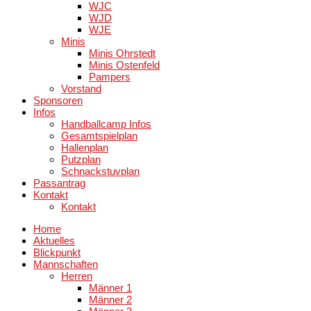
WJC
WJD
WJE
Minis
Minis Ohrstedt
Minis Ostenfeld
Pampers
Vorstand
Sponsoren
Infos
Handballcamp Infos
Gesamtspielplan
Hallenplan
Putzplan
Schnackstuvplan
Passantrag
Kontakt
Kontakt
Home
Aktuelles
Blickpunkt
Mannschaften
Herren
Männer 1
Männer 2