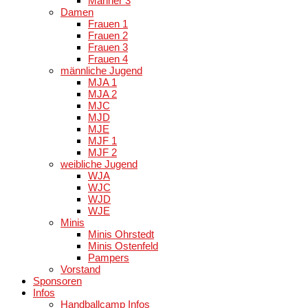
Männer 3
Damen
Frauen 1
Frauen 2
Frauen 3
Frauen 4
männliche Jugend
MJA 1
MJA 2
MJC
MJD
MJE
MJF 1
MJF 2
weibliche Jugend
WJA
WJC
WJD
WJE
Minis
Minis Ohrstedt
Minis Ostenfeld
Pampers
Vorstand
Sponsoren
Infos
Handballcamp Infos