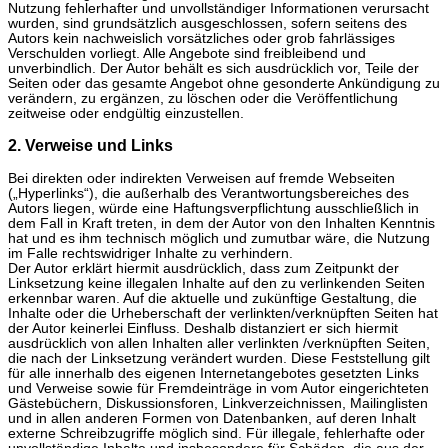
Nutzung fehlerhafter und unvollständiger Informationen verursacht
wurden, sind grundsätzlich ausgeschlossen, sofern seitens des
Autors kein nachweislich vorsätzliches oder grob fahrlässiges
Verschulden vorliegt. Alle Angebote sind freibleibend und
unverbindlich. Der Autor behält es sich ausdrücklich vor, Teile der
Seiten oder das gesamte Angebot ohne gesonderte Ankündigung zu
verändern, zu ergänzen, zu löschen oder die Veröffentlichung
zeitweise oder endgültig einzustellen.
2. Verweise und Links
Bei direkten oder indirekten Verweisen auf fremde Webseiten
(„Hyperlinks“), die außerhalb des Verantwortungsbereiches des
Autors liegen, würde eine Haftungsverpflichtung ausschließlich in
dem Fall in Kraft treten, in dem der Autor von den Inhalten Kenntnis
hat und es ihm technisch möglich und zumutbar wäre, die Nutzung
im Falle rechtswidriger Inhalte zu verhindern.
Der Autor erklärt hiermit ausdrücklich, dass zum Zeitpunkt der
Linksetzung keine illegalen Inhalte auf den zu verlinkenden Seiten
erkennbar waren. Auf die aktuelle und zukünftige Gestaltung, die
Inhalte oder die Urheberschaft der verlinkten/verknüpften Seiten hat
der Autor keinerlei Einfluss. Deshalb distanziert er sich hiermit
ausdrücklich von allen Inhalten aller verlinkten /verknüpften Seiten,
die nach der Linksetzung verändert wurden. Diese Feststellung gilt
für alle innerhalb des eigenen Internetangebotes gesetzten Links
und Verweise sowie für Fremdeinträge in vom Autor eingerichteten
Gästebüchern, Diskussionsforen, Linkverzeichnissen, Mailinglisten
und in allen anderen Formen von Datenbanken, auf deren Inhalt
externe Schreibzugriffe möglich sind. Für illegale, fehlerhafte oder