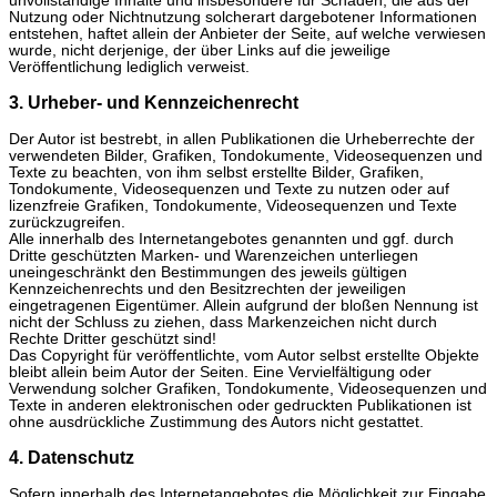
unvollständige Inhalte und insbesondere für Schäden, die aus der
Nutzung oder Nichtnutzung solcherart dargebotener Informationen
entstehen, haftet allein der Anbieter der Seite, auf welche verwiesen
wurde, nicht derjenige, der über Links auf die jeweilige
Veröffentlichung lediglich verweist.
3. Urheber- und Kennzeichenrecht
Der Autor ist bestrebt, in allen Publikationen die Urheberrechte der
verwendeten Bilder, Grafiken, Tondokumente, Videosequenzen und
Texte zu beachten, von ihm selbst erstellte Bilder, Grafiken,
Tondokumente, Videosequenzen und Texte zu nutzen oder auf
lizenzfreie Grafiken, Tondokumente, Videosequenzen und Texte
zurückzugreifen.
Alle innerhalb des Internetangebotes genannten und ggf. durch
Dritte geschützten Marken- und Warenzeichen unterliegen
uneingeschränkt den Bestimmungen des jeweils gültigen
Kennzeichenrechts und den Besitzrechten der jeweiligen
eingetragenen Eigentümer. Allein aufgrund der bloßen Nennung ist
nicht der Schluss zu ziehen, dass Markenzeichen nicht durch
Rechte Dritter geschützt sind!
Das Copyright für veröffentlichte, vom Autor selbst erstellte Objekte
bleibt allein beim Autor der Seiten. Eine Vervielfältigung oder
Verwendung solcher Grafiken, Tondokumente, Videosequenzen und
Texte in anderen elektronischen oder gedruckten Publikationen ist
ohne ausdrückliche Zustimmung des Autors nicht gestattet.
4. Datenschutz
Sofern innerhalb des Internetangebotes die Möglichkeit zur Eingabe