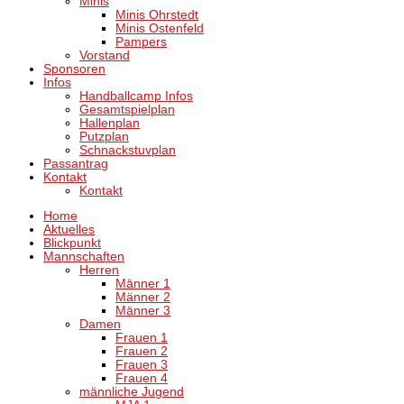
Minis
Minis Ohrstedt
Minis Ostenfeld
Pampers
Vorstand
Sponsoren
Infos
Handballcamp Infos
Gesamtspielplan
Hallenplan
Putzplan
Schnackstuvplan
Passantrag
Kontakt
Kontakt
Home
Aktuelles
Blickpunkt
Mannschaften
Herren
Männer 1
Männer 2
Männer 3
Damen
Frauen 1
Frauen 2
Frauen 3
Frauen 4
männliche Jugend