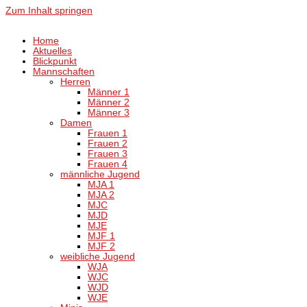
Zum Inhalt springen
Home
Aktuelles
Blickpunkt
Mannschaften
Herren
Männer 1
Männer 2
Männer 3
Damen
Frauen 1
Frauen 2
Frauen 3
Frauen 4
männliche Jugend
MJA 1
MJA 2
MJC
MJD
MJE
MJF 1
MJF 2
weibliche Jugend
WJA
WJC
WJD
WJE