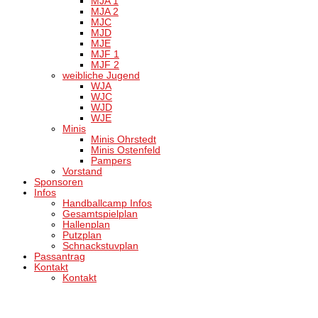
MJA 1
MJA 2
MJC
MJD
MJE
MJF 1
MJF 2
weibliche Jugend
WJA
WJC
WJD
WJE
Minis
Minis Ohrstedt
Minis Ostenfeld
Pampers
Vorstand
Sponsoren
Infos
Handballcamp Infos
Gesamtspielplan
Hallenplan
Putzplan
Schnackstuvplan
Passantrag
Kontakt
Kontakt