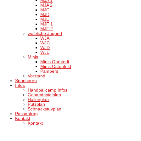
MJA 1
MJA 2
MJC
MJD
MJE
MJF 1
MJF 2
weibliche Jugend
WJA
WJC
WJD
WJE
Minis
Minis Ohrstedt
Minis Ostenfeld
Pampers
Vorstand
Sponsoren
Infos
Handballcamp Infos
Gesamtspielplan
Hallenplan
Putzplan
Schnackstuvplan
Passantrag
Kontakt
Kontakt