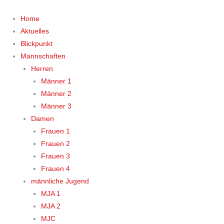
Zum
Inhalt
Home
springen
Aktuelles
Blickpunkt
Mannschaften
Herren
Männer 1
Männer 2
Männer 3
Damen
Frauen 1
Frauen 2
Frauen 3
Frauen 4
männliche Jugend
MJA 1
MJA 2
MJC