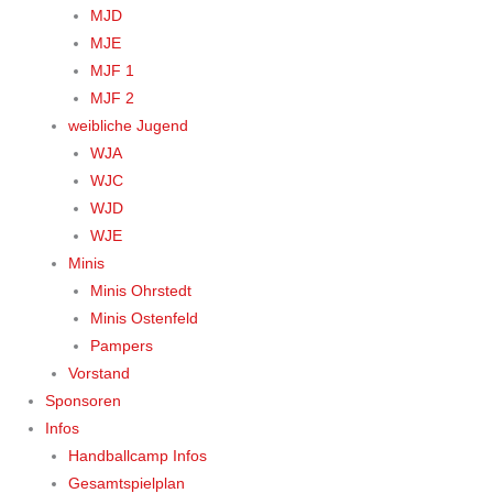
MJD
MJE
MJF 1
MJF 2
weibliche Jugend
WJA
WJC
WJD
WJE
Minis
Minis Ohrstedt
Minis Ostenfeld
Pampers
Vorstand
Sponsoren
Infos
Handballcamp Infos
Gesamtspielplan