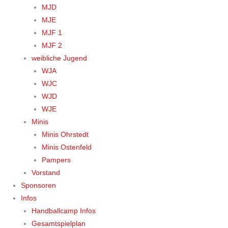
MJD
MJE
MJF 1
MJF 2
weibliche Jugend
WJA
WJC
WJD
WJE
Minis
Minis Ohrstedt
Minis Ostenfeld
Pampers
Vorstand
Sponsoren
Infos
Handballcamp Infos
Gesamtspielplan