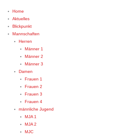
Zum
Inhalt
Home
springen
Aktuelles
Blickpunkt
Mannschaften
Herren
Männer 1
Männer 2
Männer 3
Damen
Frauen 1
Frauen 2
Frauen 3
Frauen 4
männliche Jugend
MJA 1
MJA 2
MJC