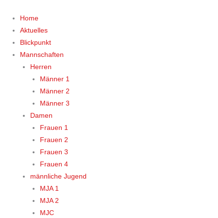
Zum
Inhalt
Home
springen
Aktuelles
Blickpunkt
Mannschaften
Herren
Männer 1
Männer 2
Männer 3
Damen
Frauen 1
Frauen 2
Frauen 3
Frauen 4
männliche Jugend
MJA 1
MJA 2
MJC