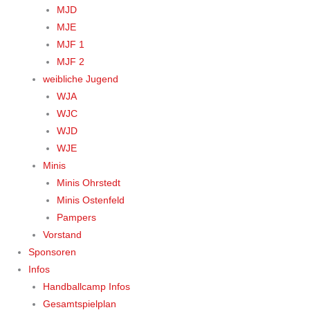
MJD
MJE
MJF 1
MJF 2
weibliche Jugend
WJA
WJC
WJD
WJE
Minis
Minis Ohrstedt
Minis Ostenfeld
Pampers
Vorstand
Sponsoren
Infos
Handballcamp Infos
Gesamtspielplan