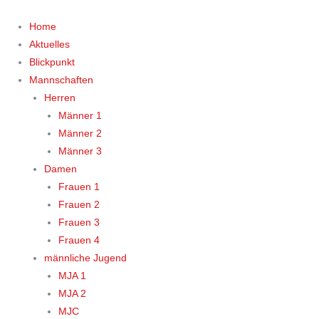
Zum
Inhalt
Home
springen
Aktuelles
Blickpunkt
Mannschaften
Herren
Männer 1
Männer 2
Männer 3
Damen
Frauen 1
Frauen 2
Frauen 3
Frauen 4
männliche Jugend
MJA 1
MJA 2
MJC