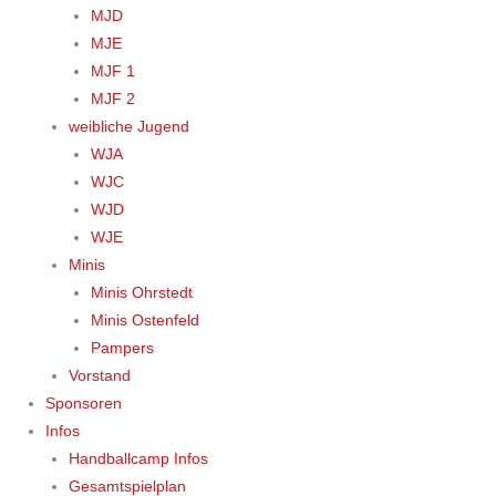
MJD
MJE
MJF 1
MJF 2
weibliche Jugend
WJA
WJC
WJD
WJE
Minis
Minis Ohrstedt
Minis Ostenfeld
Pampers
Vorstand
Sponsoren
Infos
Handballcamp Infos
Gesamtspielplan