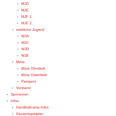
MJD
MJE
MJF 1
MJF 2
weibliche Jugend
WJA
WJC
WJD
WJE
Minis
Minis Ohrstedt
Minis Ostenfeld
Pampers
Vorstand
Sponsoren
Infos
Handballcamp Infos
Gesamtspielplan