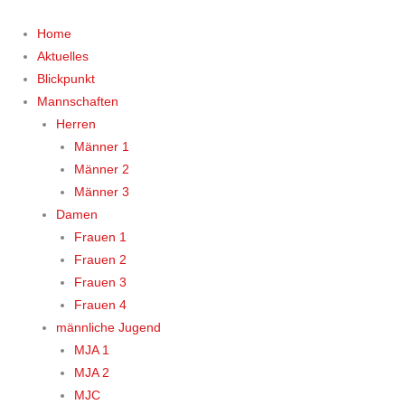
Zum
Inhalt
Home
springen
Aktuelles
Blickpunkt
Mannschaften
Herren
Männer 1
Männer 2
Männer 3
Damen
Frauen 1
Frauen 2
Frauen 3
Frauen 4
männliche Jugend
MJA 1
MJA 2
MJC