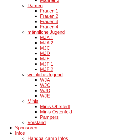
Männer 3
Damen
Frauen 1
Frauen 2
Frauen 3
Frauen 4
männliche Jugend
MJA 1
MJA 2
MJC
MJD
MJE
MJF 1
MJF 2
weibliche Jugend
WJA
WJC
WJD
WJE
Minis
Minis Ohrstedt
Minis Ostenfeld
Pampers
Vorstand
Sponsoren
Infos
Handballcamp Infos