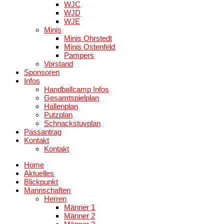
WJC
WJD
WJE
Minis
Minis Ohrstedt
Minis Ostenfeld
Pampers
Vorstand
Sponsoren
Infos
Handballcamp Infos
Gesamtspielplan
Hallenplan
Putzplan
Schnackstuvplan
Passantrag
Kontakt
Kontakt
Home
Aktuelles
Blickpunkt
Mannschaften
Herren
Männer 1
Männer 2