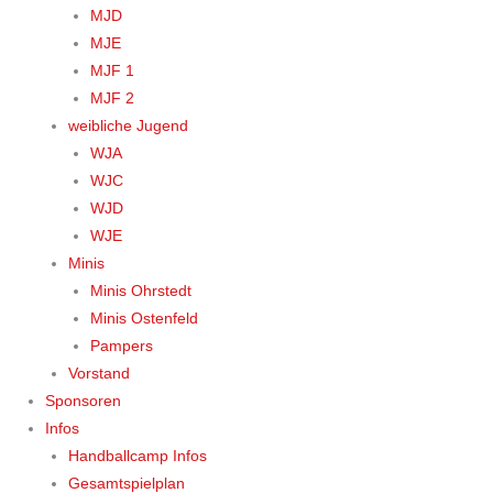
MJD
MJE
MJF 1
MJF 2
weibliche Jugend
WJA
WJC
WJD
WJE
Minis
Minis Ohrstedt
Minis Ostenfeld
Pampers
Vorstand
Sponsoren
Infos
Handballcamp Infos
Gesamtspielplan