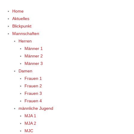
Zum
Inhalt
Home
springen
Aktuelles
Blickpunkt
Mannschaften
Herren
Männer 1
Männer 2
Männer 3
Damen
Frauen 1
Frauen 2
Frauen 3
Frauen 4
männliche Jugend
MJA 1
MJA 2
MJC