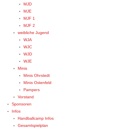
MJD
MJE
MJF 1
MJF 2
weibliche Jugend
WJA
WJC
WJD
WJE
Minis
Minis Ohrstedt
Minis Ostenfeld
Pampers
Vorstand
Sponsoren
Infos
Handballcamp Infos
Gesamtspielplan