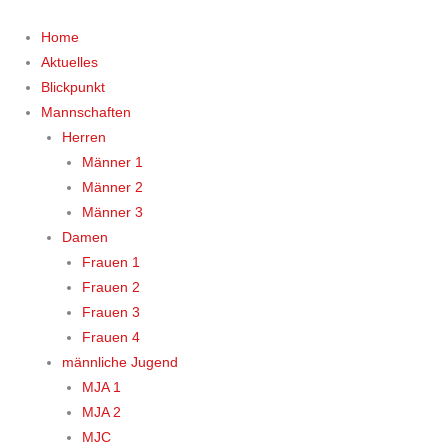
Zum
Inhalt
Home
springen
Aktuelles
Blickpunkt
Mannschaften
Herren
Männer 1
Männer 2
Männer 3
Damen
Frauen 1
Frauen 2
Frauen 3
Frauen 4
männliche Jugend
MJA 1
MJA 2
MJC