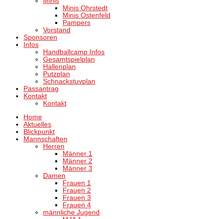
Minis
Minis Ohrstedt
Minis Ostenfeld
Pampers
Vorstand
Sponsoren
Infos
Handballcamp Infos
Gesamtspielplan
Hallenplan
Putzplan
Schnackstuvplan
Passantrag
Kontakt
Kontakt
Home
Aktuelles
Blickpunkt
Mannschaften
Herren
Männer 1
Männer 2
Männer 3
Damen
Frauen 1
Frauen 2
Frauen 3
Frauen 4
männliche Jugend