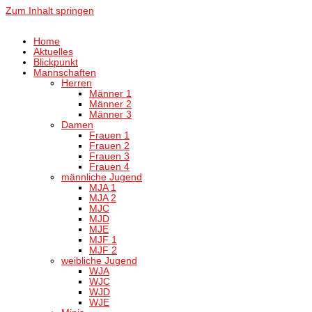
Zum Inhalt springen
Home
Aktuelles
Blickpunkt
Mannschaften
Herren
Männer 1
Männer 2
Männer 3
Damen
Frauen 1
Frauen 2
Frauen 3
Frauen 4
männliche Jugend
MJA 1
MJA 2
MJC
MJD
MJE
MJF 1
MJF 2
weibliche Jugend
WJA
WJC
WJD
WJE