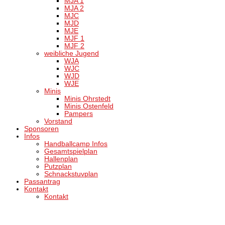
MJA 1
MJA 2
MJC
MJD
MJE
MJF 1
MJF 2
weibliche Jugend
WJA
WJC
WJD
WJE
Minis
Minis Ohrstedt
Minis Ostenfeld
Pampers
Vorstand
Sponsoren
Infos
Handballcamp Infos
Gesamtspielplan
Hallenplan
Putzplan
Schnackstuvplan
Passantrag
Kontakt
Kontakt