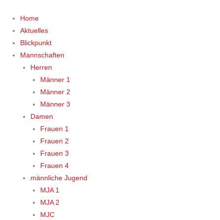
Zum
Inhalt
Home
springen
Aktuelles
Blickpunkt
Mannschaften
Herren
Männer 1
Männer 2
Männer 3
Damen
Frauen 1
Frauen 2
Frauen 3
Frauen 4
männliche Jugend
MJA 1
MJA 2
MJC