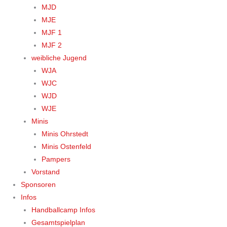
MJD
MJE
MJF 1
MJF 2
weibliche Jugend
WJA
WJC
WJD
WJE
Minis
Minis Ohrstedt
Minis Ostenfeld
Pampers
Vorstand
Sponsoren
Infos
Handballcamp Infos
Gesamtspielplan