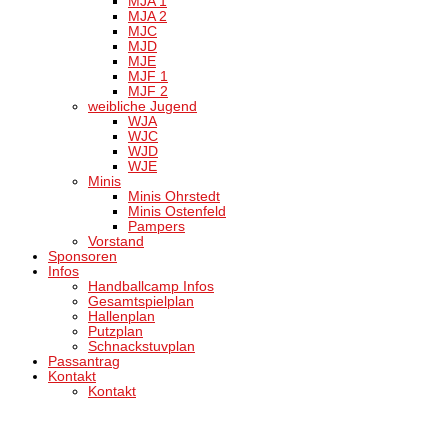
MJA 1
MJA 2
MJC
MJD
MJE
MJF 1
MJF 2
weibliche Jugend
WJA
WJC
WJD
WJE
Minis
Minis Ohrstedt
Minis Ostenfeld
Pampers
Vorstand
Sponsoren
Infos
Handballcamp Infos
Gesamtspielplan
Hallenplan
Putzplan
Schnackstuvplan
Passantrag
Kontakt
Kontakt