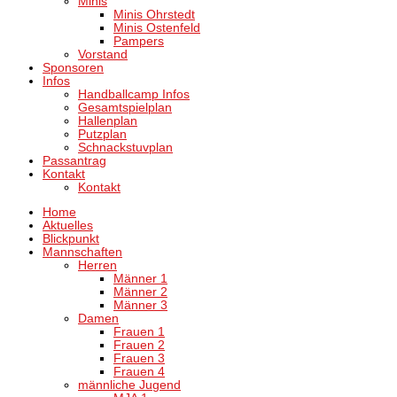
Minis
Minis Ohrstedt
Minis Ostenfeld
Pampers
Vorstand
Sponsoren
Infos
Handballcamp Infos
Gesamtspielplan
Hallenplan
Putzplan
Schnackstuvplan
Passantrag
Kontakt
Kontakt
Home
Aktuelles
Blickpunkt
Mannschaften
Herren
Männer 1
Männer 2
Männer 3
Damen
Frauen 1
Frauen 2
Frauen 3
Frauen 4
männliche Jugend