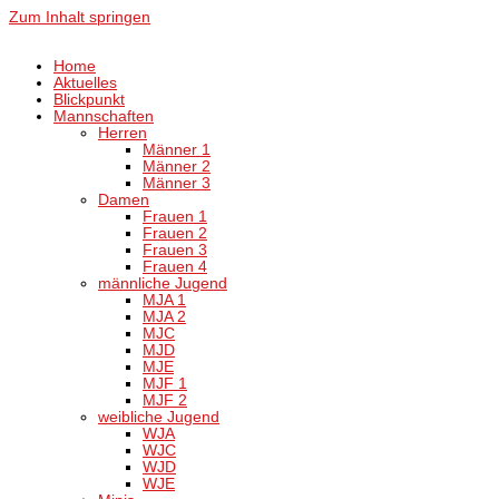
Zum Inhalt springen
Home
Aktuelles
Blickpunkt
Mannschaften
Herren
Männer 1
Männer 2
Männer 3
Damen
Frauen 1
Frauen 2
Frauen 3
Frauen 4
männliche Jugend
MJA 1
MJA 2
MJC
MJD
MJE
MJF 1
MJF 2
weibliche Jugend
WJA
WJC
WJD
WJE