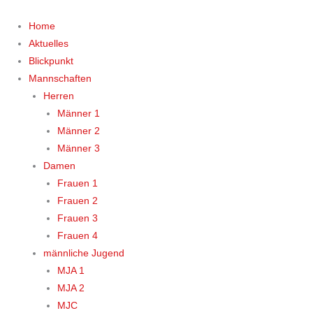
Zum
Inhalt
Home
springen
Aktuelles
Blickpunkt
Mannschaften
Herren
Männer 1
Männer 2
Männer 3
Damen
Frauen 1
Frauen 2
Frauen 3
Frauen 4
männliche Jugend
MJA 1
MJA 2
MJC