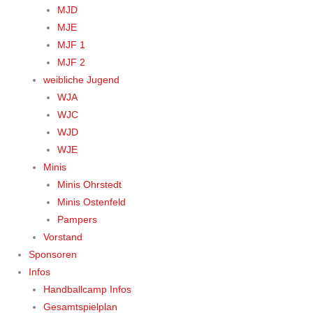
MJD
MJE
MJF 1
MJF 2
weibliche Jugend
WJA
WJC
WJD
WJE
Minis
Minis Ohrstedt
Minis Ostenfeld
Pampers
Vorstand
Sponsoren
Infos
Handballcamp Infos
Gesamtspielplan