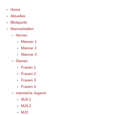
Zum
Inhalt
Home
springen
Aktuelles
Blickpunkt
Mannschaften
Herren
Männer 1
Männer 2
Männer 3
Damen
Frauen 1
Frauen 2
Frauen 3
Frauen 4
männliche Jugend
MJA 1
MJA 2
MJC