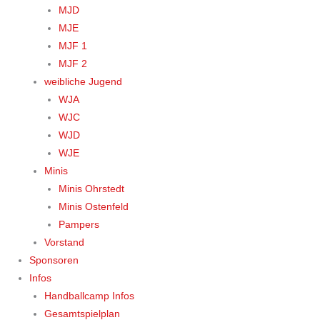
MJD
MJE
MJF 1
MJF 2
weibliche Jugend
WJA
WJC
WJD
WJE
Minis
Minis Ohrstedt
Minis Ostenfeld
Pampers
Vorstand
Sponsoren
Infos
Handballcamp Infos
Gesamtspielplan