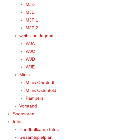
MJD
MJE
MJF 1
MJF 2
weibliche Jugend
WJA
WJC
WJD
WJE
Minis
Minis Ohrstedt
Minis Ostenfeld
Pampers
Vorstand
Sponsoren
Infos
Handballcamp Infos
Gesamtspielplan