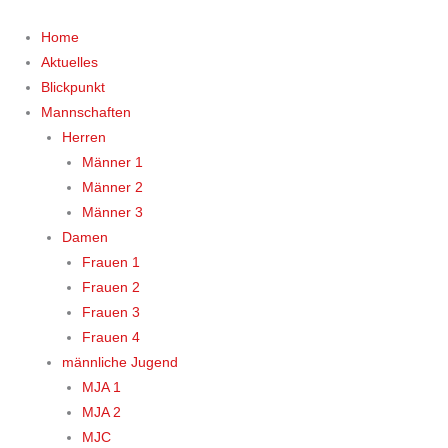
Zum
Inhalt
Home
springen
Aktuelles
Blickpunkt
Mannschaften
Herren
Männer 1
Männer 2
Männer 3
Damen
Frauen 1
Frauen 2
Frauen 3
Frauen 4
männliche Jugend
MJA 1
MJA 2
MJC