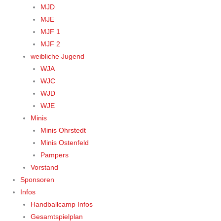
MJD
MJE
MJF 1
MJF 2
weibliche Jugend
WJA
WJC
WJD
WJE
Minis
Minis Ohrstedt
Minis Ostenfeld
Pampers
Vorstand
Sponsoren
Infos
Handballcamp Infos
Gesamtspielplan