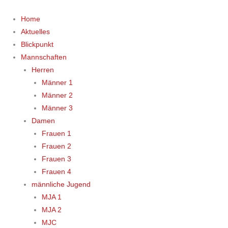
Zum
Inhalt
Home
springen
Aktuelles
Blickpunkt
Mannschaften
Herren
Männer 1
Männer 2
Männer 3
Damen
Frauen 1
Frauen 2
Frauen 3
Frauen 4
männliche Jugend
MJA 1
MJA 2
MJC