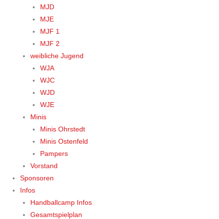
MJD
MJE
MJF 1
MJF 2
weibliche Jugend
WJA
WJC
WJD
WJE
Minis
Minis Ohrstedt
Minis Ostenfeld
Pampers
Vorstand
Sponsoren
Infos
Handballcamp Infos
Gesamtspielplan