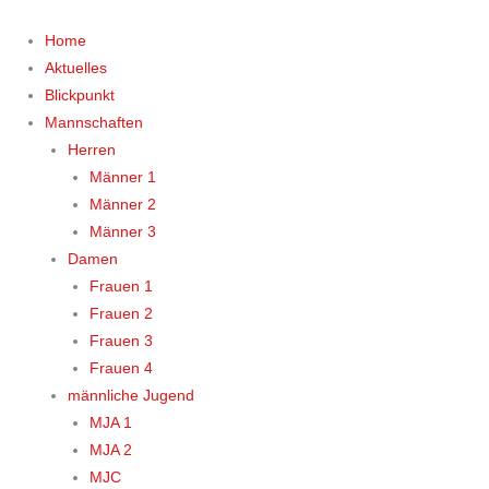
Zum
Inhalt
Home
springen
Aktuelles
Blickpunkt
Mannschaften
Herren
Männer 1
Männer 2
Männer 3
Damen
Frauen 1
Frauen 2
Frauen 3
Frauen 4
männliche Jugend
MJA 1
MJA 2
MJC