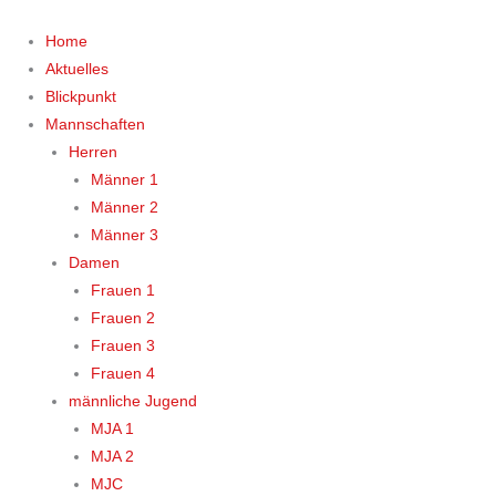
Zum
Inhalt
Home
springen
Aktuelles
Blickpunkt
Mannschaften
Herren
Männer 1
Männer 2
Männer 3
Damen
Frauen 1
Frauen 2
Frauen 3
Frauen 4
männliche Jugend
MJA 1
MJA 2
MJC