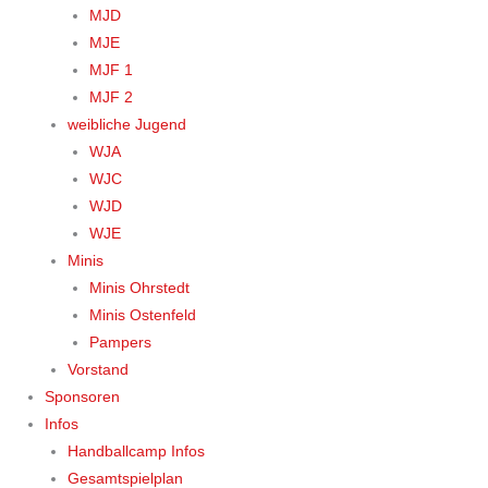
MJD
MJE
MJF 1
MJF 2
weibliche Jugend
WJA
WJC
WJD
WJE
Minis
Minis Ohrstedt
Minis Ostenfeld
Pampers
Vorstand
Sponsoren
Infos
Handballcamp Infos
Gesamtspielplan