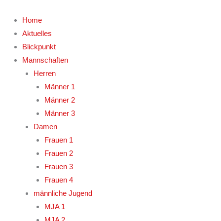
Zum
Inhalt
Home
springen
Aktuelles
Blickpunkt
Mannschaften
Herren
Männer 1
Männer 2
Männer 3
Damen
Frauen 1
Frauen 2
Frauen 3
Frauen 4
männliche Jugend
MJA 1
MJA 2