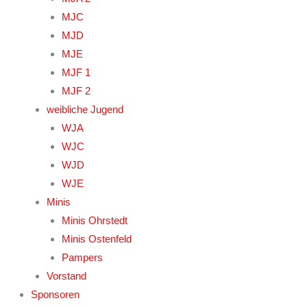
MJC
MJD
MJE
MJF 1
MJF 2
weibliche Jugend
WJA
WJC
WJD
WJE
Minis
Minis Ohrstedt
Minis Ostenfeld
Pampers
Vorstand
Sponsoren