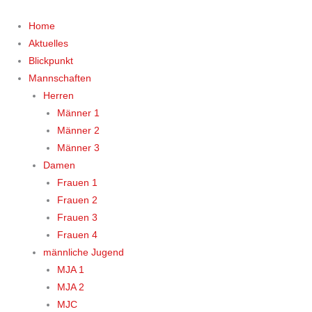
Zum
Inhalt
Home
springen
Aktuelles
Blickpunkt
Mannschaften
Herren
Männer 1
Männer 2
Männer 3
Damen
Frauen 1
Frauen 2
Frauen 3
Frauen 4
männliche Jugend
MJA 1
MJA 2
MJC