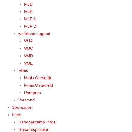
MJD
MJE
MJF 1
MJF 2
weibliche Jugend
WJA
WJC
WJD
WJE
Minis
Minis Ohrstedt
Minis Ostenfeld
Pampers
Vorstand
Sponsoren
Infos
Handballcamp Infos
Gesamtspielplan