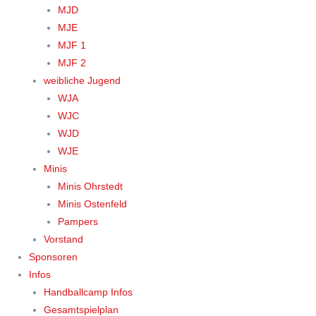
MJD
MJE
MJF 1
MJF 2
weibliche Jugend
WJA
WJC
WJD
WJE
Minis
Minis Ohrstedt
Minis Ostenfeld
Pampers
Vorstand
Sponsoren
Infos
Handballcamp Infos
Gesamtspielplan