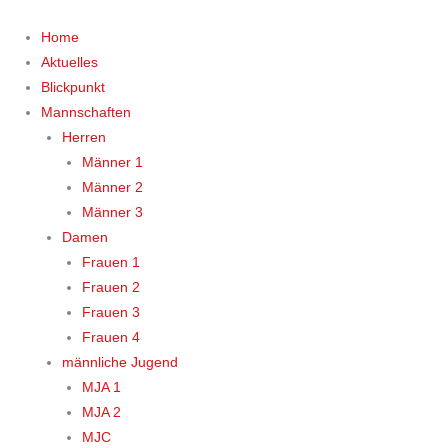
Zum
Inhalt
Home
springen
Aktuelles
Blickpunkt
Mannschaften
Herren
Männer 1
Männer 2
Männer 3
Damen
Frauen 1
Frauen 2
Frauen 3
Frauen 4
männliche Jugend
MJA 1
MJA 2
MJC