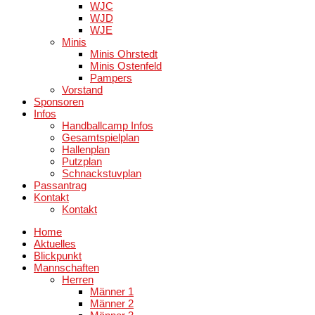
WJC
WJD
WJE
Minis
Minis Ohrstedt
Minis Ostenfeld
Pampers
Vorstand
Sponsoren
Infos
Handballcamp Infos
Gesamtspielplan
Hallenplan
Putzplan
Schnackstuvplan
Passantrag
Kontakt
Kontakt
Home
Aktuelles
Blickpunkt
Mannschaften
Herren
Männer 1
Männer 2