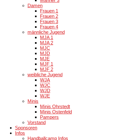
Männer 3
Damen
Frauen 1
Frauen 2
Frauen 3
Frauen 4
männliche Jugend
MJA 1
MJA 2
MJC
MJD
MJE
MJF 1
MJF 2
weibliche Jugend
WJA
WJC
WJD
WJE
Minis
Minis Ohrstedt
Minis Ostenfeld
Pampers
Vorstand
Sponsoren
Infos
Handballcamp Infos