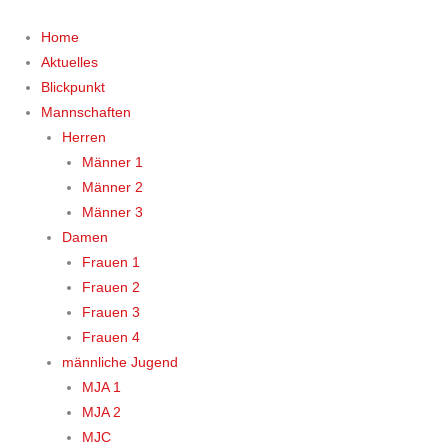
Zum
Inhalt
Home
springen
Aktuelles
Blickpunkt
Mannschaften
Herren
Männer 1
Männer 2
Männer 3
Damen
Frauen 1
Frauen 2
Frauen 3
Frauen 4
männliche Jugend
MJA 1
MJA 2
MJC