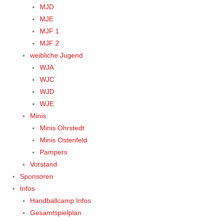
MJD
MJE
MJF 1
MJF 2
weibliche Jugend
WJA
WJC
WJD
WJE
Minis
Minis Ohrstedt
Minis Ostenfeld
Pampers
Vorstand
Sponsoren
Infos
Handballcamp Infos
Gesamtspielplan