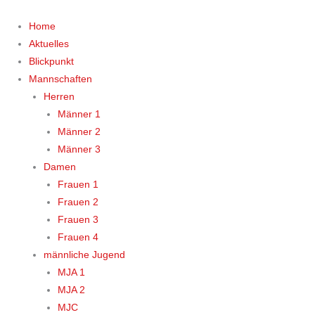
Zum
Inhalt
Home
springen
Aktuelles
Blickpunkt
Mannschaften
Herren
Männer 1
Männer 2
Männer 3
Damen
Frauen 1
Frauen 2
Frauen 3
Frauen 4
männliche Jugend
MJA 1
MJA 2
MJC