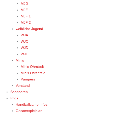
MJD
MJE
MJF 1
MJF 2
weibliche Jugend
WJA
WJC
WJD
WJE
Minis
Minis Ohrstedt
Minis Ostenfeld
Pampers
Vorstand
Sponsoren
Infos
Handballcamp Infos
Gesamtspielplan