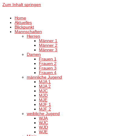
Zum Inhalt springen
Home
Aktuelles
Blickpunkt
Mannschaften
Herren
Männer 1
Männer 2
Männer 3
Damen
Frauen 1
Frauen 2
Frauen 3
Frauen 4
männliche Jugend
MJA 1
MJA 2
MJC
MJD
MJE
MJF 1
MJF 2
weibliche Jugend
WJA
WJC
WJD
WJE