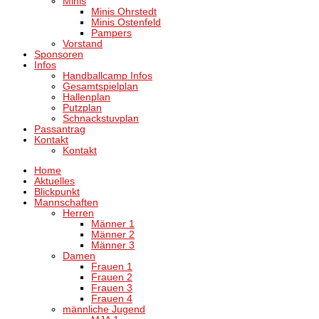
Minis
Minis Ohrstedt
Minis Ostenfeld
Pampers
Vorstand
Sponsoren
Infos
Handballcamp Infos
Gesamtspielplan
Hallenplan
Putzplan
Schnackstuvplan
Passantrag
Kontakt
Kontakt
Home
Aktuelles
Blickpunkt
Mannschaften
Herren
Männer 1
Männer 2
Männer 3
Damen
Frauen 1
Frauen 2
Frauen 3
Frauen 4
männliche Jugend