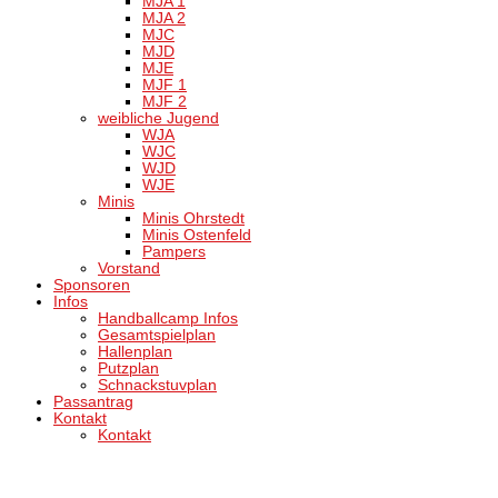
MJA 1
MJA 2
MJC
MJD
MJE
MJF 1
MJF 2
weibliche Jugend
WJA
WJC
WJD
WJE
Minis
Minis Ohrstedt
Minis Ostenfeld
Pampers
Vorstand
Sponsoren
Infos
Handballcamp Infos
Gesamtspielplan
Hallenplan
Putzplan
Schnackstuvplan
Passantrag
Kontakt
Kontakt