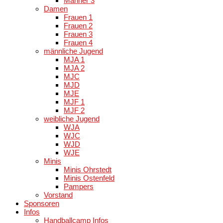
Männer 3
Damen
Frauen 1
Frauen 2
Frauen 3
Frauen 4
männliche Jugend
MJA 1
MJA 2
MJC
MJD
MJE
MJF 1
MJF 2
weibliche Jugend
WJA
WJC
WJD
WJE
Minis
Minis Ohrstedt
Minis Ostenfeld
Pampers
Vorstand
Sponsoren
Infos
Handballcamp Infos