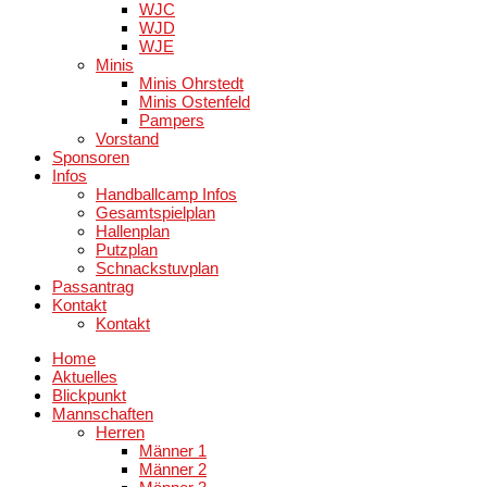
WJC
WJD
WJE
Minis
Minis Ohrstedt
Minis Ostenfeld
Pampers
Vorstand
Sponsoren
Infos
Handballcamp Infos
Gesamtspielplan
Hallenplan
Putzplan
Schnackstuvplan
Passantrag
Kontakt
Kontakt
Home
Aktuelles
Blickpunkt
Mannschaften
Herren
Männer 1
Männer 2