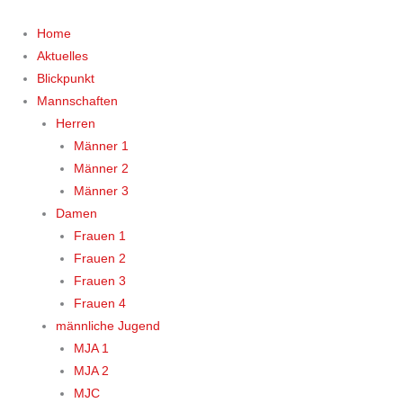
Zum
Inhalt
Home
springen
Aktuelles
Blickpunkt
Mannschaften
Herren
Männer 1
Männer 2
Männer 3
Damen
Frauen 1
Frauen 2
Frauen 3
Frauen 4
männliche Jugend
MJA 1
MJA 2
MJC