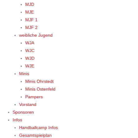
MJD
MJE
MJF 1
MJF 2
weibliche Jugend
WJA
WJC
WJD
WJE
Minis
Minis Ohrstedt
Minis Ostenfeld
Pampers
Vorstand
Sponsoren
Infos
Handballcamp Infos
Gesamtspielplan