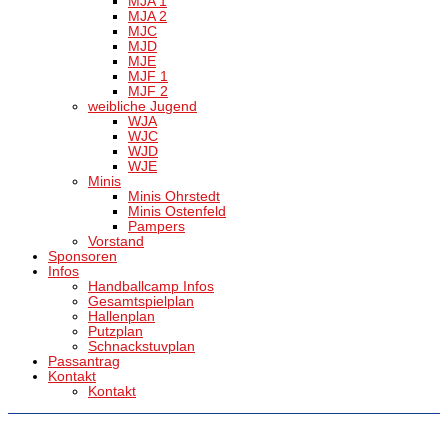
MJA 1
MJA 2
MJC
MJD
MJE
MJF 1
MJF 2
weibliche Jugend
WJA
WJC
WJD
WJE
Minis
Minis Ohrstedt
Minis Ostenfeld
Pampers
Vorstand
Sponsoren
Infos
Handballcamp Infos
Gesamtspielplan
Hallenplan
Putzplan
Schnackstuvplan
Passantrag
Kontakt
Kontakt