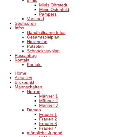
Minis
Minis Ohrstedt
Minis Ostenfeld
Pampers
Vorstand
Sponsoren
Infos
Handballcamp Infos
Gesamtspielplan
Hallenplan
Putzplan
Schnackstuvplan
Passantrag
Kontakt
Kontakt
Home
Aktuelles
Blickpunkt
Mannschaften
Herren
Männer 1
Männer 2
Männer 3
Damen
Frauen 1
Frauen 2
Frauen 3
Frauen 4
männliche Jugend