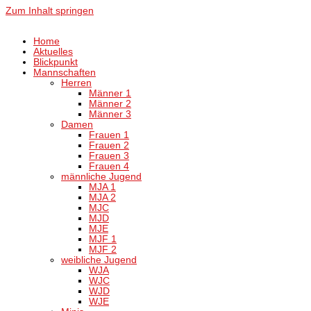
Zum Inhalt springen
Home
Aktuelles
Blickpunkt
Mannschaften
Herren
Männer 1
Männer 2
Männer 3
Damen
Frauen 1
Frauen 2
Frauen 3
Frauen 4
männliche Jugend
MJA 1
MJA 2
MJC
MJD
MJE
MJF 1
MJF 2
weibliche Jugend
WJA
WJC
WJD
WJE