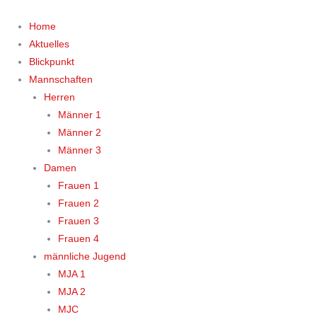
Zum
Inhalt
Home
springen
Aktuelles
Blickpunkt
Mannschaften
Herren
Männer 1
Männer 2
Männer 3
Damen
Frauen 1
Frauen 2
Frauen 3
Frauen 4
männliche Jugend
MJA 1
MJA 2
MJC