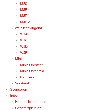
MJD
MJE
MJF 1
MJF 2
weibliche Jugend
WJA
WJC
WJD
WJE
Minis
Minis Ohrstedt
Minis Ostenfeld
Pampers
Vorstand
Sponsoren
Infos
Handballcamp Infos
Gesamtspielplan