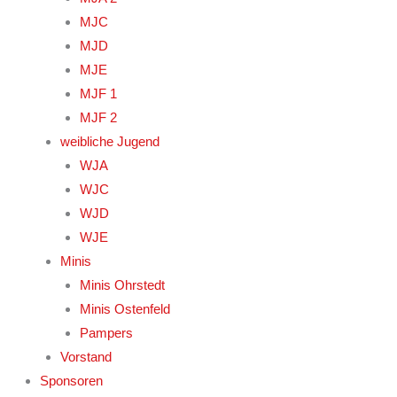
MJC
MJD
MJE
MJF 1
MJF 2
weibliche Jugend
WJA
WJC
WJD
WJE
Minis
Minis Ohrstedt
Minis Ostenfeld
Pampers
Vorstand
Sponsoren