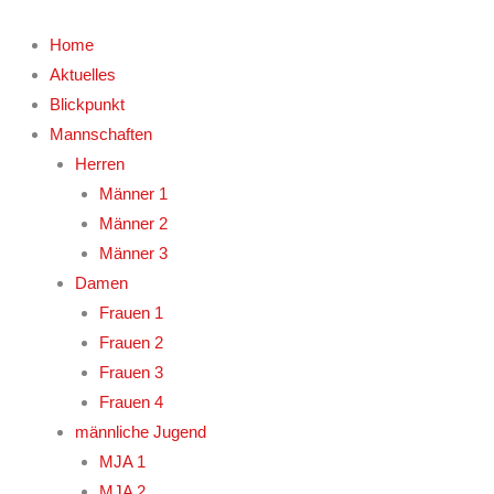
Zum
Inhalt
Home
springen
Aktuelles
Blickpunkt
Mannschaften
Herren
Männer 1
Männer 2
Männer 3
Damen
Frauen 1
Frauen 2
Frauen 3
Frauen 4
männliche Jugend
MJA 1
MJA 2