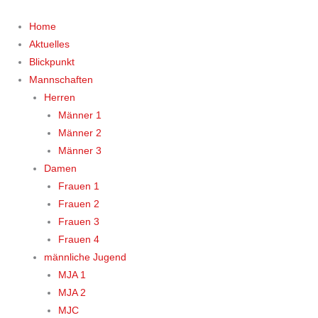
Zum
Inhalt
Home
springen
Aktuelles
Blickpunkt
Mannschaften
Herren
Männer 1
Männer 2
Männer 3
Damen
Frauen 1
Frauen 2
Frauen 3
Frauen 4
männliche Jugend
MJA 1
MJA 2
MJC