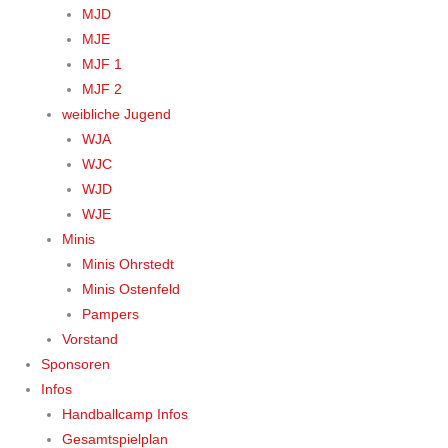
MJD
MJE
MJF 1
MJF 2
weibliche Jugend
WJA
WJC
WJD
WJE
Minis
Minis Ohrstedt
Minis Ostenfeld
Pampers
Vorstand
Sponsoren
Infos
Handballcamp Infos
Gesamtspielplan